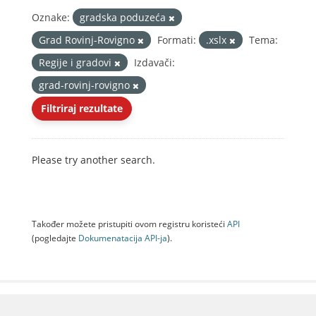
Oznake:
gradska poduzeća
Grad Rovinj-Rovigno
Formati:
.xslx
Tema:
Regije i gradovi
Izdavači:
grad-rovinj-rovigno
Filtriraj rezultate
Please try another search.
Također možete pristupiti ovom registru koristeći
API
(pogledajte
Dokumenаtаcijа API-jа
).