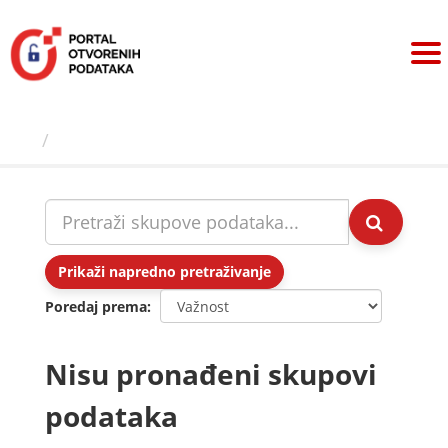
Preskoči
na
sadržaj
Skupovi podаtаkа
Prikaži napredno pretraživanje
Poredaj prema
Nisu pronađeni skupovi
podataka