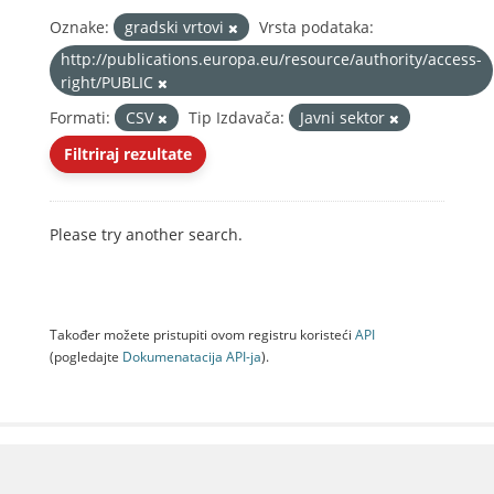
Oznake:
gradski vrtovi
Vrsta podataka:
http://publications.europa.eu/resource/authority/access-
right/PUBLIC
Formati:
CSV
Tip Izdavača:
Javni sektor
Filtriraj rezultate
Please try another search.
Također možete pristupiti ovom registru koristeći
API
(pogledajte
Dokumenаtаcijа API-jа
).