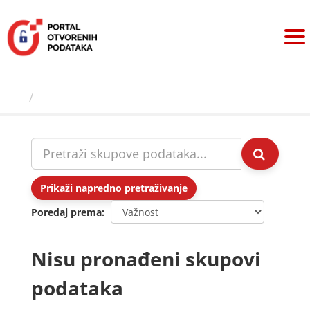
Preskoči
na
sadržaj
Skupovi podаtаkа
Prikaži napredno pretraživanje
Poredaj prema
Nisu pronađeni skupovi
podataka