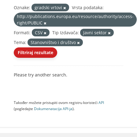
Oznake:
gradski vrtovi
Vrsta podataka:
http://publications.europa.eu/resource/authority/access-
right/PUBLIC
Formati:
CSV
Tip Izdavača:
Javni sektor
Tema:
Stanovništvo i društvo
Filtriraj rezultate
Please try another search.
Također možete pristupiti ovom registru koristeći
API
(pogledajte
Dokumenаtаcijа API-jа
).