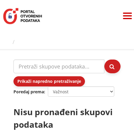
Preskoči
na
sadržaj
Skupovi podаtаkа
Prikaži napredno pretraživanje
Poredaj prema
Nisu pronađeni skupovi
podataka