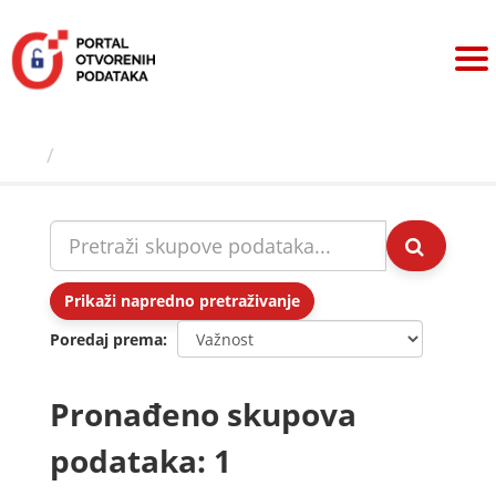
Preskoči
na
sadržaj
Skupovi podаtаkа
Prikaži napredno pretraživanje
Poredaj prema
Pronađeno skupova
podataka: 1