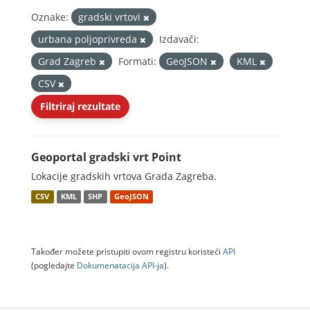
Oznake:
gradski vrtovi
urbana poljoprivreda
Izdavači:
Grad Zagreb
Formati:
GeoJSON
KML
CSV
Filtriraj rezultate
Geoportal gradski vrt Point
Lokacije gradskih vrtova Grada Zagreba.
CSV
KML
SHP
GeoJSON
Također možete pristupiti ovom registru koristeći
API
(pogledajte
Dokumenаtаcijа API-jа
).