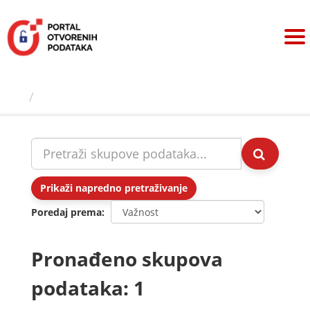
Preskoči
na
sadržaj
Skupovi podаtаkа
Prikaži napredno pretraživanje
Poredaj prema
Pronađeno skupova
podataka: 1