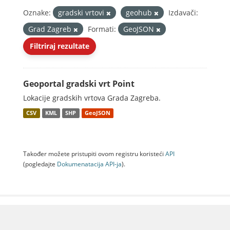
Oznake:
gradski vrtovi
geohub
Izdavači:
Grad Zagreb
Formati:
GeoJSON
Filtriraj rezultate
Geoportal gradski vrt Point
Lokacije gradskih vrtova Grada Zagreba.
CSV
KML
SHP
GeoJSON
Također možete pristupiti ovom registru koristeći
API
(pogledajte
Dokumenаtаcijа API-jа
).