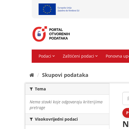
Preskoči
na
sadržaj
Skupovi podаtаkа
Tema
Nema stavki koje odgovaraju kriterijima
pretrage
P
Visokovrijedni podaci
N