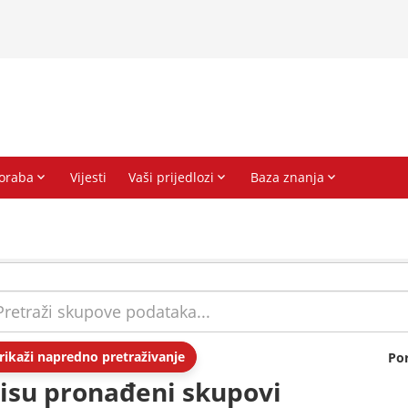
rikaži napredno pretraživanje
Po
isu pronađeni skupovi