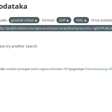
odataka
nake:
gradski vrtovi
Formati:
SHP
KML
Vrsta podat
ttp://publications.europa.eu/resource/authority/access-right/PUBL
ase try another search.
đer možete pristupiti ovom registru koristeći
API
(pogledajte
Dokumenаtаcijа AP