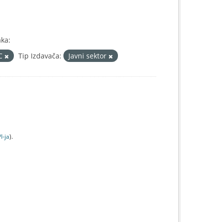
aka:
IC
Tip Izdavača:
Javni sektor
I-jа
).