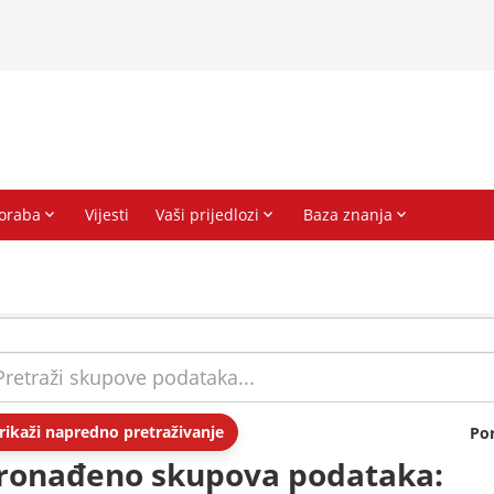
rikaži napredno pretraživanje
Po
ronađeno skupova podataka: