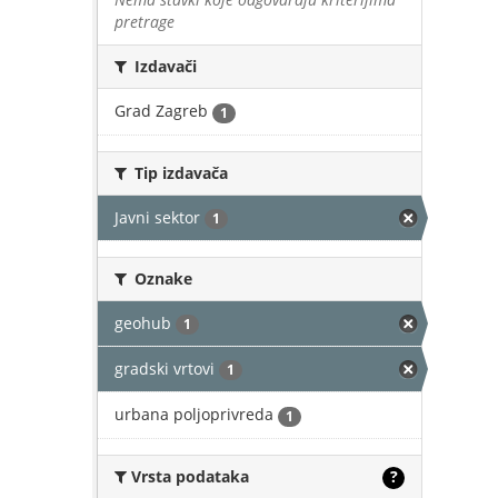
pretrage
Izdavači
Grad Zagreb
1
Tip izdavača
Javni sektor
1
Oznake
geohub
1
gradski vrtovi
1
urbana poljoprivreda
1
Vrsta podataka
?