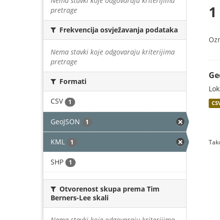
Nema stavki koje odgovaraju kriterijima
1
pretrage
Frekvencija osvježavanja podataka
Oz
Nema stavki koje odgovaraju kriterijima
pretrage
Ge
Formati
Lok
CSV
1
CS
GeoJSON
1
KML
1
Tako
SHP
1
Otvorenost skupa prema Tim
Berners-Lee skali
Nema stavki koje odgovaraju kriterijima