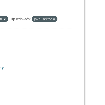
ML
Tip Izdavača:
Javni sektor
I-jа
).