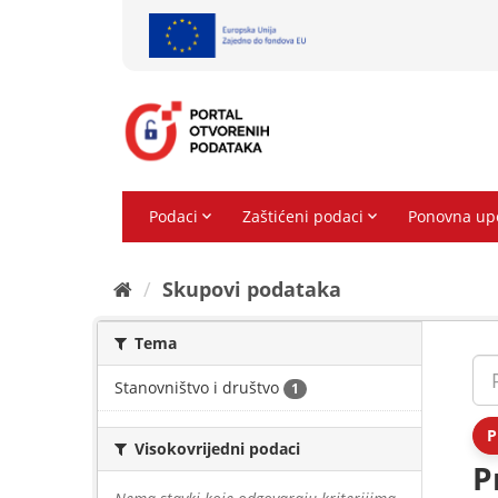
Preskoči
na
sadržaj
Skupovi podаtаkа
Tema
Stanovništvo i društvo
1
P
Visokovrijedni podaci
P