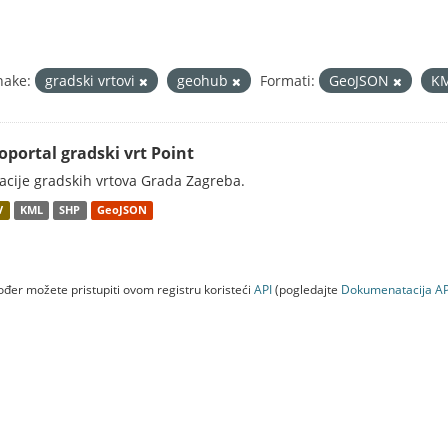
nake:
gradski vrtovi
geohub
Formati:
GeoJSON
K
oportal gradski vrt Point
acije gradskih vrtova Grada Zagreba.
V
KML
SHP
GeoJSON
đer možete pristupiti ovom registru koristeći
API
(pogledajte
Dokumenаtаcijа AP