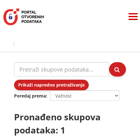
Preskoči
na
sadržaj
Skupovi podаtаkа
Prikaži napredno pretraživanje
Poredaj prema
Pronađeno skupova
podataka: 1