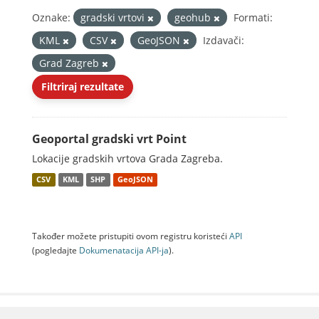
Oznake:
gradski vrtovi
geohub
Formati:
KML
CSV
GeoJSON
Izdavači:
Grad Zagreb
Filtriraj rezultate
Geoportal gradski vrt Point
Lokacije gradskih vrtova Grada Zagreba.
CSV
KML
SHP
GeoJSON
Također možete pristupiti ovom registru koristeći
API
(pogledajte
Dokumenаtаcijа API-jа
).