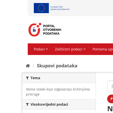
Preskoči
na
sadržaj
Skupovi podаtаkа
Tema
Nema stavki koje odgovaraju kriterijima
pretrage
P
Visokovrijedni podaci
N