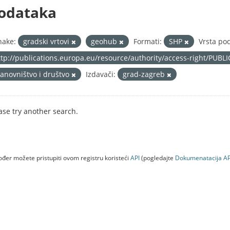
odataka
nake:
gradski vrtovi
geohub
Formati:
SHP
Vrsta po
ttp://publications.europa.eu/resource/authority/access-right/PUBL
tanovništvo i društvo
Izdavači:
grad-zagreb
ase try another search.
đer možete pristupiti ovom registru koristeći
API
(pogledajte
Dokumenаtаcijа AP