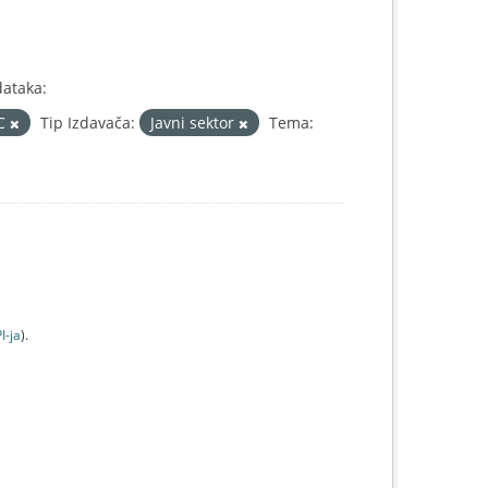
dataka:
IC
Tip Izdavača:
Javni sektor
Tema:
I-jа
).