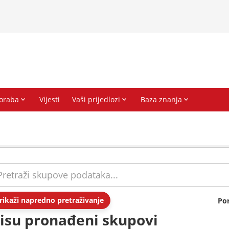
rikaži napredno pretraživanje
Po
isu pronađeni skupovi