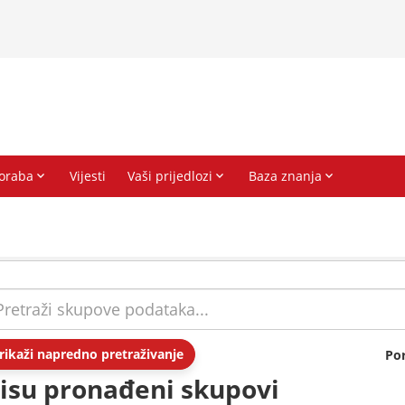
rikaži napredno pretraživanje
Po
isu pronađeni skupovi