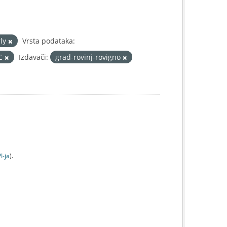
rly
Vrsta podataka:
IC
Izdavači:
grad-rovinj-rovigno
I-jа
).