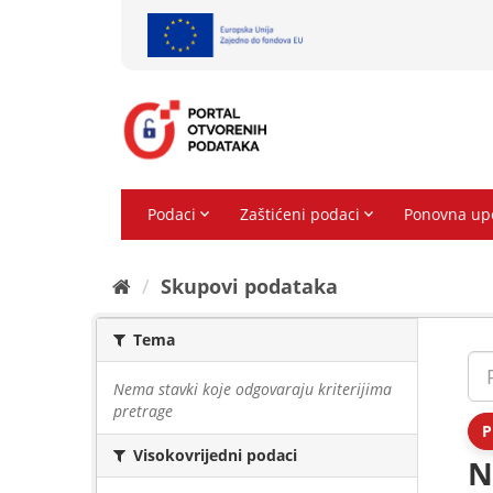
Preskoči
na
sadržaj
Skupovi podаtаkа
Tema
Nema stavki koje odgovaraju kriterijima
pretrage
P
Visokovrijedni podaci
N