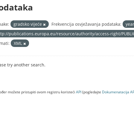
odataka
nake:
gradsko vijeće
Frekvencija osvježavanja podataka:
yea
ttp://publications.europa.eu/resource/authority/access-right/PUBL
mati:
XML
ase try another search.
đer možete pristupiti ovom registru koristeći
API
(pogledajte
Dokumenаtаcijа AP