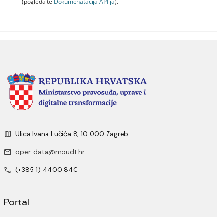
(pogledajte
Dokumenаtаcijа API-jа
).