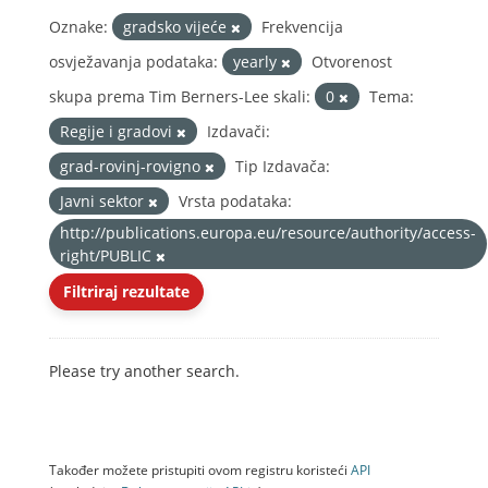
Oznake:
gradsko vijeće
Frekvencija
osvježavanja podataka:
yearly
Otvorenost
skupa prema Tim Berners-Lee skali:
0
Tema:
Regije i gradovi
Izdavači:
grad-rovinj-rovigno
Tip Izdavača:
Javni sektor
Vrsta podataka:
http://publications.europa.eu/resource/authority/access-
right/PUBLIC
Filtriraj rezultate
Please try another search.
Također možete pristupiti ovom registru koristeći
API