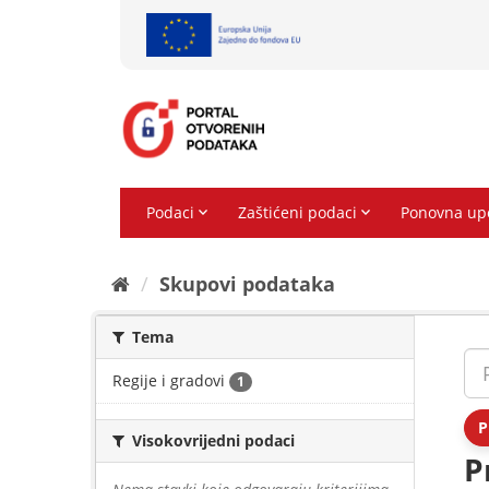
Preskoči
na
sadržaj
Skupovi podаtаkа
Tema
Regije i gradovi
1
P
Visokovrijedni podaci
P