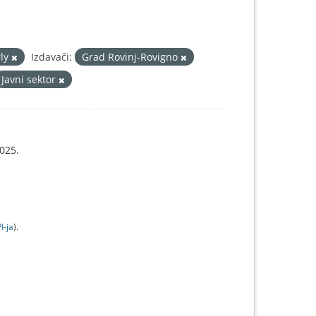
rly
Izdavači:
Grad Rovinj-Rovigno
Javni sektor
025.
I-jа
).