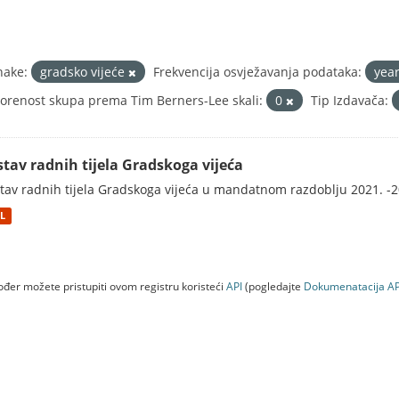
nake:
gradsko vijeće
Frekvencija osvježavanja podataka:
yea
orenost skupa prema Tim Berners-Lee skali:
0
Tip Izdavača:
stav radnih tijela Gradskoga vijeća
tav radnih tijela Gradskoga vijeća u mandatnom razdoblju 2021. -2
L
đer možete pristupiti ovom registru koristeći
API
(pogledajte
Dokumenаtаcijа AP