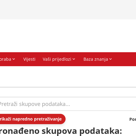
rikaži napredno pretraživanje
Po
ronađeno skupova podataka: