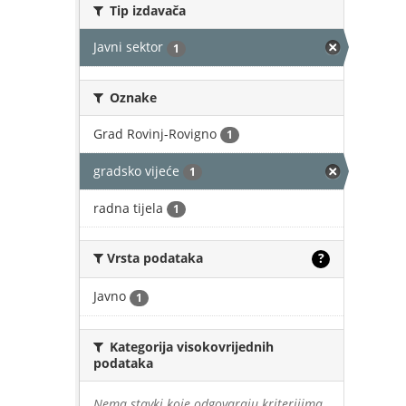
Tip izdavača
Javni sektor
1
Oznake
Grad Rovinj-Rovigno
1
gradsko vijeće
1
radna tijela
1
Vrsta podataka
?
Javno
1
Kategorija visokovrijednih
podataka
Nema stavki koje odgovaraju kriterijima