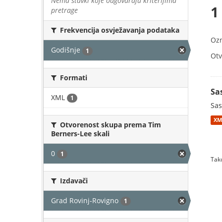
Nema stavki koje odgovaraju kriterijima
1
pretrage
Frekvencija osvježavanja podataka
Oz
Godišnje
1
Otv
Formati
Sa
XML
1
Sas
XM
Otvorenost skupa prema Tim
Berners-Lee skali
0
1
Tako
Izdavači
Grad Rovinj-Rovigno
1