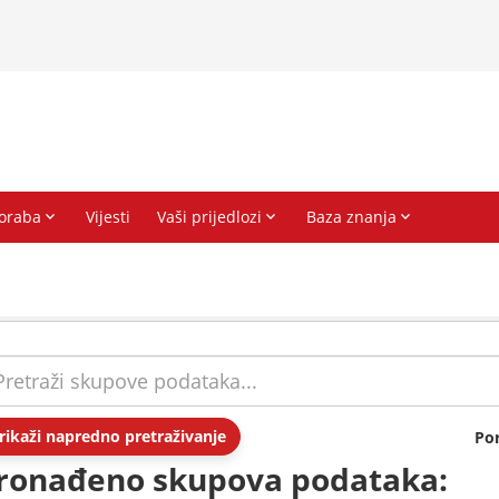
rikaži napredno pretraživanje
Po
ronađeno skupova podataka: