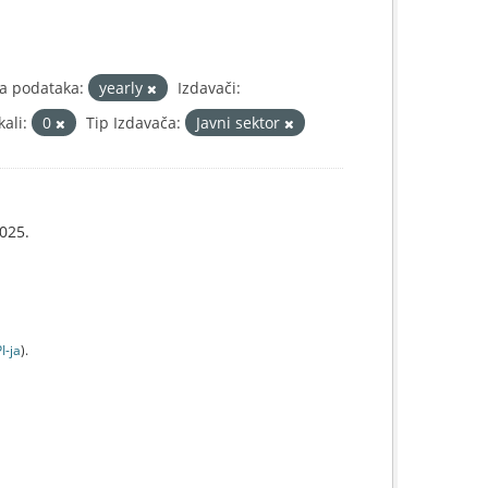
ja podataka:
yearly
Izdavači:
ali:
0
Tip Izdavača:
Javni sektor
025.
I-jа
).