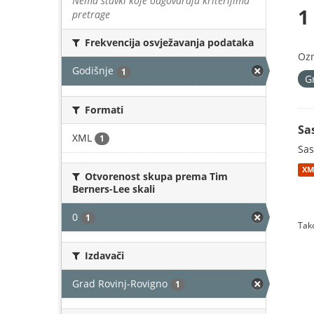
Nema stavki koje odgovaraju kriterijima
1
pretrage
Frekvencija osvježavanja podataka
Oz
Godišnje
1
G
Formati
Sa
XML
1
Sas
XM
Otvorenost skupa prema Tim
Berners-Lee skali
0
1
Tako
Izdavači
Grad Rovinj-Rovigno
1