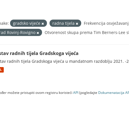
nake:
gradsko vijeće
radna tijela
Frekvencija osvježavan
rad Rovinj-Rovigno
Otvorenost skupa prema Tim Berners-Lee sk
stav radnih tijela Gradskoga vijeća
tav radnih tijela Gradskoga vijeća u mandatnom razdoblju 2021. -2
L
đer možete pristupiti ovom registru koristeći
API
(pogledajte
Dokumenаtаcijа AP