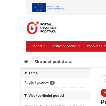
Preskoči
na
sadržaj
Skupovi podаtаkа
Tema
Regije i gradovi
1
P
Visokovrijedni podaci
P