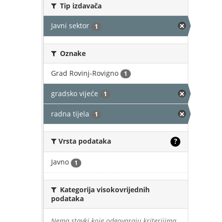
Tip izdavača
Javni sektor
1
Oznake
Grad Rovinj-Rovigno
1
gradsko vijeće
1
radna tijela
1
Vrsta podataka
?
Javno
1
Kategorija visokovrijednih
podataka
Nema stavki koje odgovaraju kriterijima