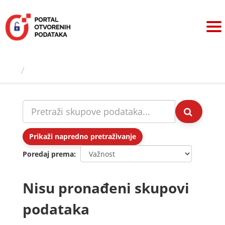
Preskoči
na
sadržaj
Skupovi podаtаkа
Prikaži napredno pretraživanje
Poredaj prema
Nisu pronađeni skupovi
podataka