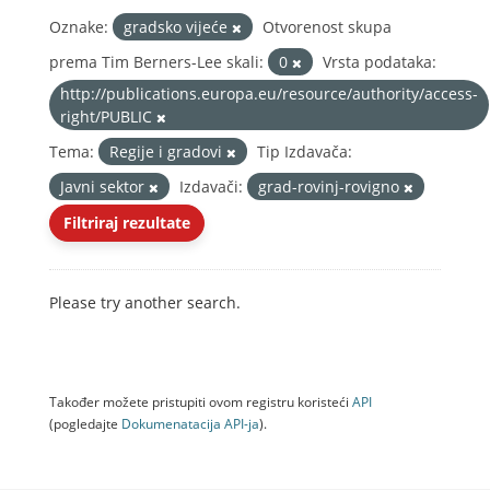
Oznake:
gradsko vijeće
Otvorenost skupa
prema Tim Berners-Lee skali:
0
Vrsta podataka:
http://publications.europa.eu/resource/authority/access-
right/PUBLIC
Tema:
Regije i gradovi
Tip Izdavača:
Javni sektor
Izdavači:
grad-rovinj-rovigno
Filtriraj rezultate
Please try another search.
Također možete pristupiti ovom registru koristeći
API
(pogledajte
Dokumenаtаcijа API-jа
).