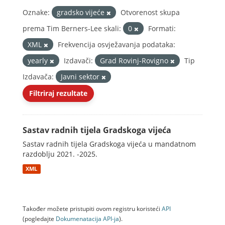
Oznake:
gradsko vijeće
Otvorenost skupa
prema Tim Berners-Lee skali:
0
Formati:
XML
Frekvencija osvježavanja podataka:
yearly
Izdavači:
Grad Rovinj-Rovigno
Tip
Izdavača:
Javni sektor
Filtriraj rezultate
Sastav radnih tijela Gradskoga vijeća
Sastav radnih tijela Gradskoga vijeća u mandatnom
razdoblju 2021. -2025.
XML
Također možete pristupiti ovom registru koristeći
API
(pogledajte
Dokumenаtаcijа API-jа
).