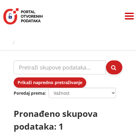
Preskoči
na
sadržaj
Skupovi podаtаkа
Prikaži napredno pretraživanje
Poredaj prema
Pronađeno skupova
podataka: 1