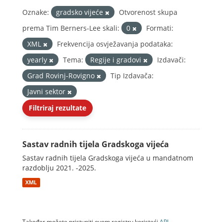
Oznake:
gradsko vijeće
Otvorenost skupa
prema Tim Berners-Lee skali:
0
Formati:
XML
Frekvencija osvježavanja podataka:
yearly
Tema:
Regije i gradovi
Izdavači:
Grad Rovinj-Rovigno
Tip Izdavača:
Javni sektor
Filtriraj rezultate
Sastav radnih tijela Gradskoga vijeća
Sastav radnih tijela Gradskoga vijeća u mandatnom
razdoblju 2021. -2025.
XML
Također možete pristupiti ovom registru koristeći
API