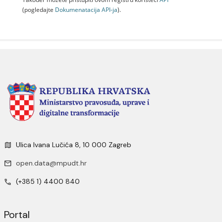
(pogledajte
Dokumenаtаcijа API-jа
).