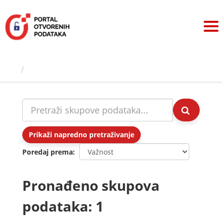
Preskoči
na
sadržaj
Skupovi podаtаkа
Prikaži napredno pretraživanje
Poredaj prema
Pronađeno skupova
podataka: 1