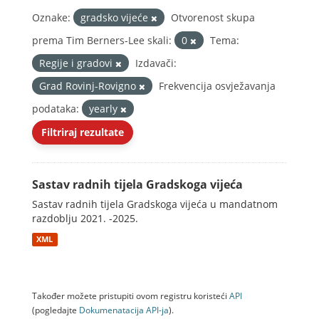
Oznake:
gradsko vijeće
Otvorenost skupa
prema Tim Berners-Lee skali:
0
Tema:
Regije i gradovi
Izdavači:
Grad Rovinj-Rovigno
Frekvencija osvježavanja
podataka:
yearly
Filtriraj rezultate
Sastav radnih tijela Gradskoga vijeća
Sastav radnih tijela Gradskoga vijeća u mandatnom
razdoblju 2021. -2025.
XML
Također možete pristupiti ovom registru koristeći
API
(pogledajte
Dokumenаtаcijа API-jа
).