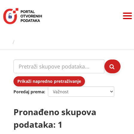
Preskoči
na
sadržaj
Skupovi podаtаkа
Prikaži napredno pretraživanje
Poredaj prema
Pronađeno skupova
podataka: 1