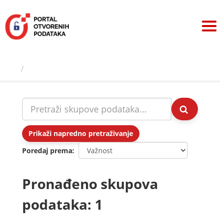
Preskoči
na
sadržaj
Skupovi podаtаkа
Prikaži napredno pretraživanje
Poredaj prema
Pronađeno skupova
podataka: 1