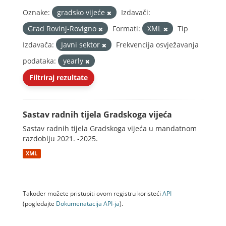
Oznake:
gradsko vijeće
Izdavači:
Grad Rovinj-Rovigno
Formati:
XML
Tip
Izdavača:
Javni sektor
Frekvencija osvježavanja
podataka:
yearly
Filtriraj rezultate
Sastav radnih tijela Gradskoga vijeća
Sastav radnih tijela Gradskoga vijeća u mandatnom
razdoblju 2021. -2025.
XML
Također možete pristupiti ovom registru koristeći
API
(pogledajte
Dokumenаtаcijа API-jа
).