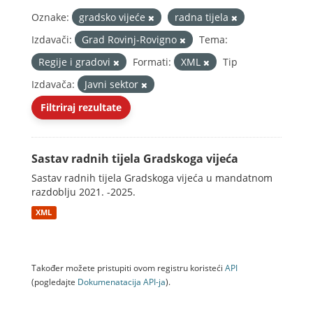
Oznake:
gradsko vijeće
radna tijela
Izdavači:
Grad Rovinj-Rovigno
Tema:
Regije i gradovi
Formati:
XML
Tip
Izdavača:
Javni sektor
Filtriraj rezultate
Sastav radnih tijela Gradskoga vijeća
Sastav radnih tijela Gradskoga vijeća u mandatnom
razdoblju 2021. -2025.
XML
Također možete pristupiti ovom registru koristeći
API
(pogledajte
Dokumenаtаcijа API-jа
).