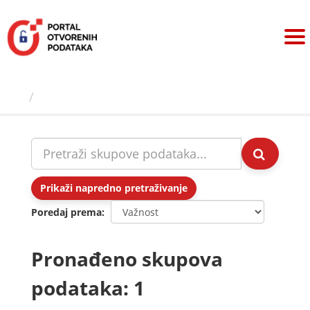
Preskoči
na
sadržaj
Skupovi podаtаkа
Prikaži napredno pretraživanje
Poredaj prema
Pronađeno skupova
podataka: 1