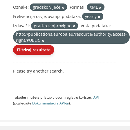
Oznake:
gradsko vijeće
Formati:
XML
Frekvencija osvježavanja podataka:
yearly
Izdavači:
grad-rovinj-rovigno
Vrsta podataka:
http://publications.europa.eu/resource/authority/access-
right/PUBLIC
Filtriraj rezultate
Please try another search.
Također možete pristupiti ovom registru koristeći
API
(pogledajte
Dokumenаtаcijа API-jа
).