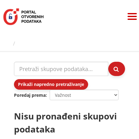
Preskoči
na
sadržaj
Skupovi podаtаkа
Prikaži napredno pretraživanje
Poredaj prema
Nisu pronađeni skupovi
podataka