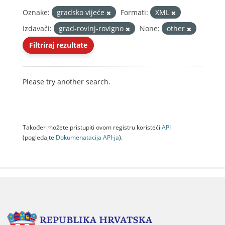
Oznake:
gradsko vijeće
Formati:
XML
Izdavači:
grad-rovinj-rovigno
None:
other
Filtriraj rezultate
Please try another search.
Također možete pristupiti ovom registru koristeći
API
(pogledajte
Dokumenаtаcijа API-jа
).