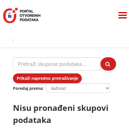
Preskoči
na
sadržaj
Skupovi podаtаkа
Prikaži napredno pretraživanje
Poredaj prema
Nisu pronađeni skupovi
podataka