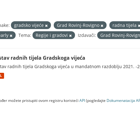
nake:
gradsko vijeće
Grad Rovinj-Rovigno
radna tijela
early
Tema:
Regije i gradovi
Izdavači:
Grad Rovinj-Rovig
stav radnih tijela Gradskoga vijeća
tav radnih tijela Gradskoga vijeća u mandatnom razdoblju 2021. -2
L
đer možete pristupiti ovom registru koristeći
API
(pogledajte
Dokumenаtаcijа AP