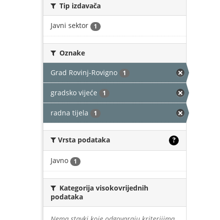
Tip izdavača
Javni sektor
1
Oznake
Grad Rovinj-Rovigno
1
gradsko vijeće
1
radna tijela
1
Vrsta podataka
?
Javno
1
Kategorija visokovrijednih
podataka
Nema stavki koje odgovaraju kriterijima