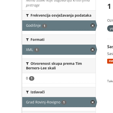
Nema stavki koje odgovaraju kriterijima
1
pretrage
Frekvencija osvježavanja podataka
Oz
Godišnje
1
y
Formati
Sa
XML
1
Sas
XM
Otvorenost skupa prema Tim
Berners-Lee skali
0
1
Tako
Izdavači
Grad Rovinj-Rovigno
1