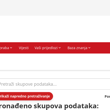
rikaži napredno pretraživanje
Po
ronađeno skupova podataka: