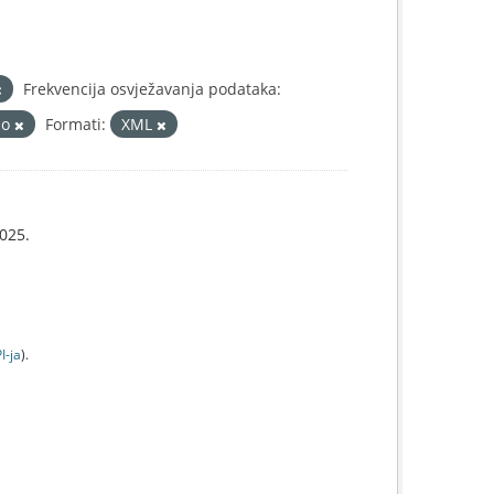
Frekvencija osvježavanja podataka:
no
Formati:
XML
025.
I-jа
).