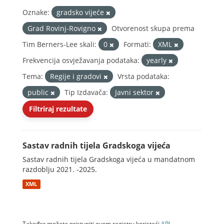
Oznake:
gradsko vijeće
Grad Rovinj-Rovigno
Otvorenost skupa prema
Tim Berners-Lee skali:
0
Formati:
XML
Frekvencija osvježavanja podataka:
yearly
Tema:
Regije i gradovi
Vrsta podataka:
public
Tip Izdavača:
Javni sektor
Filtriraj rezultate
Sastav radnih tijela Gradskoga vijeća
Sastav radnih tijela Gradskoga vijeća u mandatnom
razdoblju 2021. -2025.
XML
Također možete pristupiti ovom registru koristeći
API