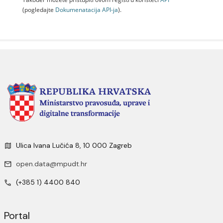
(pogledajte
Dokumenаtаcijа API-jа
).