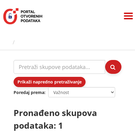
Preskoči
na
sadržaj
Skupovi podаtаkа
Prikaži napredno pretraživanje
Poredaj prema
Pronađeno skupova
podataka: 1