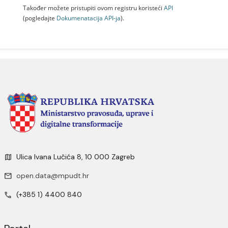
Također možete pristupiti ovom registru koristeći
API
(pogledajte
Dokumenаtаcijа API-jа
).