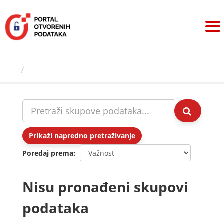
Preskoči
na
sadržaj
Skupovi podаtаkа
Prikaži napredno pretraživanje
Poredaj prema
Nisu pronađeni skupovi
podataka