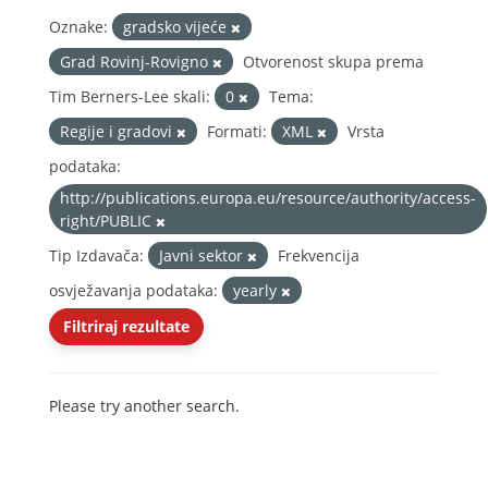
Oznake:
gradsko vijeće
Grad Rovinj-Rovigno
Otvorenost skupa prema
Tim Berners-Lee skali:
0
Tema:
Regije i gradovi
Formati:
XML
Vrsta
podataka:
http://publications.europa.eu/resource/authority/access-
right/PUBLIC
Tip Izdavača:
Javni sektor
Frekvencija
osvježavanja podataka:
yearly
Filtriraj rezultate
Please try another search.