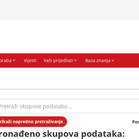
rikaži napredno pretraživanje
Po
ronađeno skupova podataka: