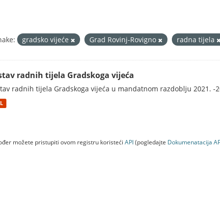
nake:
gradsko vijeće
Grad Rovinj-Rovigno
radna tijela
stav radnih tijela Gradskoga vijeća
tav radnih tijela Gradskoga vijeća u mandatnom razdoblju 2021. -2
L
đer možete pristupiti ovom registru koristeći
API
(pogledajte
Dokumenаtаcijа AP