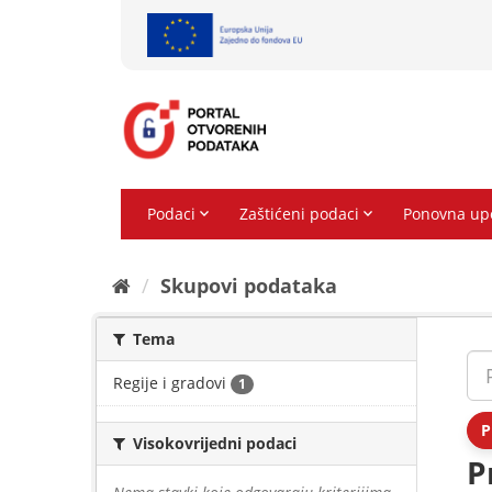
Preskoči
na
sadržaj
Skupovi podаtаkа
Tema
Regije i gradovi
1
P
Visokovrijedni podaci
P