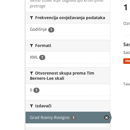
Nema stavki koje odgovaraju kriterijima
1
pretrage
Frekvencija osvježavanja podataka
Oz
Godišnje
1
Sa
Formati
Sas
XML
1
XM
Otvorenost skupa prema Tim
Berners-Lee skali
Tako
0
1
Izdavači
Grad Rovinj-Rovigno
1