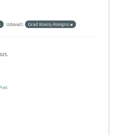
Izdavači:
Grad Rovinj-Rovigno
025.
I-jа
).