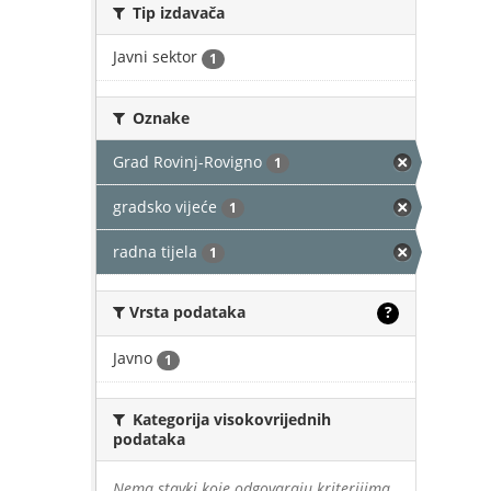
Tip izdavača
Javni sektor
1
Oznake
Grad Rovinj-Rovigno
1
gradsko vijeće
1
radna tijela
1
Vrsta podataka
?
Javno
1
Kategorija visokovrijednih
podataka
Nema stavki koje odgovaraju kriterijima