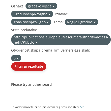
Oznake:
gradsko vijeće
Grad Rovinj-Rovigno
Izdavači:
grad-rovinj-rovigno
Tema:
Regije i gradovi
Vrsta podataka:
http://publications.europa.eu/resource/authority/access-
right/PUBLIC
Otvorenost skupa prema Tim Berners-Lee skali:
0
Filtriraj rezultate
Please try another search.
Također možete pristupiti ovom registru koristeći
API