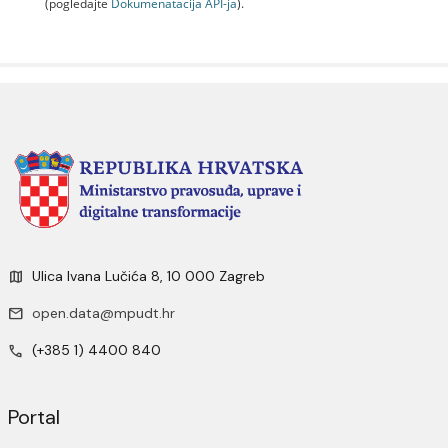
(pogledajte
Dokumenаtаcijа API-jа
).