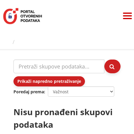
Preskoči
na
sadržaj
Skupovi podаtаkа
Prikaži napredno pretraživanje
Poredaj prema
Nisu pronađeni skupovi
podataka