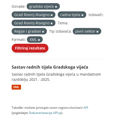
Oznake:
gradsko vijeće
Grad Rovinj-Rovigno
radna tijela
Izdavači:
Grad Rovinj-Rovigno
Tema:
Regije i gradovi
Tip Izdavača:
Javni sektor
Formati:
XML
Filtriraj rezultate
Sastav radnih tijela Gradskoga vijeća
Sastav radnih tijela Gradskoga vijeća u mandatnom
razdoblju 2021. -2025.
XML
Također možete pristupiti ovom registru koristeći
API
(pogledajte
Dokumenаtаcijа API-jа
).