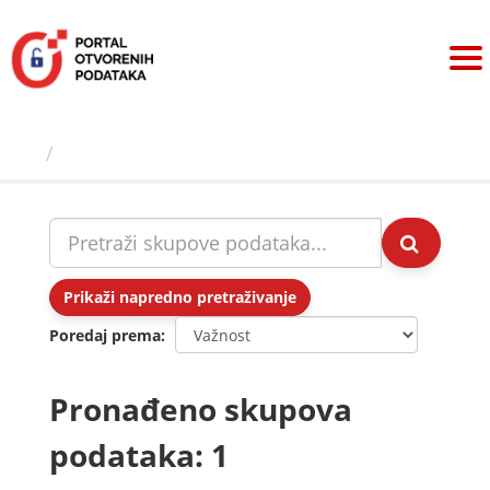
Preskoči
na
sadržaj
Skupovi podаtаkа
Prikaži napredno pretraživanje
Poredaj prema
Pronađeno skupova
podataka: 1