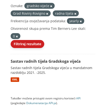
Oznake:
gradsko vijeće
Grad Rovinj-Rovigno
radna tijela
Frekvencija osvježavanja podataka:
yearly
Otvorenost skupa prema Tim Berners-Lee skali:
0
Filtriraj rezultate
Sastav radnih tijela Gradskoga vijeća
Sastav radnih tijela Gradskoga vijeća u mandatnom
razdoblju 2021. -2025.
XML
Također možete pristupiti ovom registru koristeći
API
(pogledajte
Dokumenаtаcijа API-jа
).