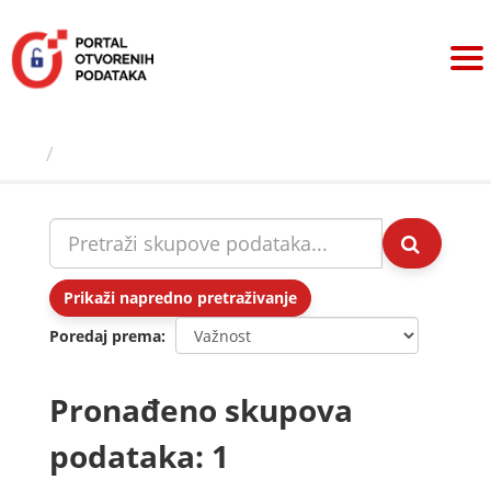
Preskoči
na
sadržaj
Skupovi podаtаkа
Prikaži napredno pretraživanje
Poredaj prema
Pronađeno skupova
podataka: 1