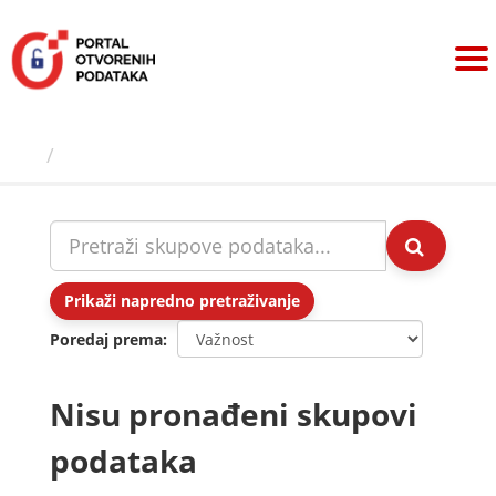
Preskoči
na
sadržaj
Skupovi podаtаkа
Prikaži napredno pretraživanje
Poredaj prema
Nisu pronađeni skupovi
podataka