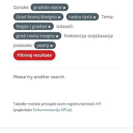
Oznake:
gradsko vijeće
Grad Rovinj-Rovigno
radna tijela
Tema:
Regije i gradovi
Izdavači:
grad-rovinj-rovigno
Frekvencija osvježavanja
podataka:
yearly
Filtriraj rezultate
Please try another search.
Također možete pristupiti ovom registru koristeći
API
(pogledajte
Dokumenаtаcijа API-jа
).