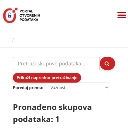
Preskoči
na
sadržaj
Skupovi podаtаkа
Prikaži napredno pretraživanje
Poredaj prema
Pronađeno skupova
podataka: 1