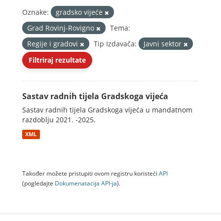
Oznake:
gradsko vijeće
Grad Rovinj-Rovigno
Tema:
Regije i gradovi
Tip Izdavača:
Javni sektor
Filtriraj rezultate
Sastav radnih tijela Gradskoga vijeća
Sastav radnih tijela Gradskoga vijeća u mandatnom
razdoblju 2021. -2025.
XML
Također možete pristupiti ovom registru koristeći
API
(pogledajte
Dokumenаtаcijа API-jа
).