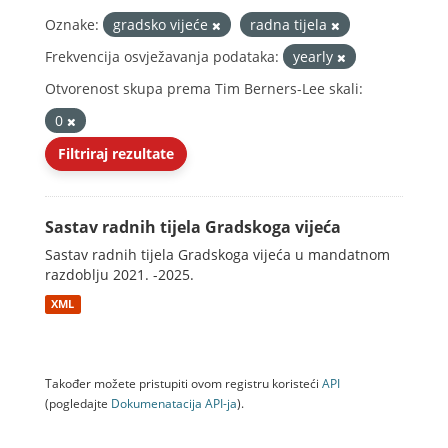
Oznake:
gradsko vijeće
radna tijela
Frekvencija osvježavanja podataka:
yearly
Otvorenost skupa prema Tim Berners-Lee skali:
0
Filtriraj rezultate
Sastav radnih tijela Gradskoga vijeća
Sastav radnih tijela Gradskoga vijeća u mandatnom
razdoblju 2021. -2025.
XML
Također možete pristupiti ovom registru koristeći
API
(pogledajte
Dokumenаtаcijа API-jа
).