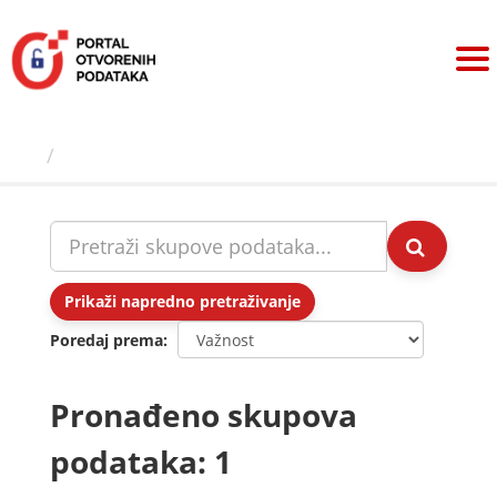
Preskoči
na
sadržaj
Skupovi podаtаkа
Prikaži napredno pretraživanje
Poredaj prema
Pronađeno skupova
podataka: 1