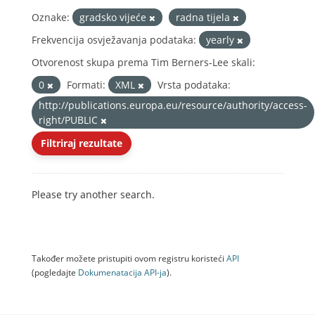
Oznake:
gradsko vijeće
radna tijela
Frekvencija osvježavanja podataka:
yearly
Otvorenost skupa prema Tim Berners-Lee skali:
0
Formati:
XML
Vrsta podataka:
http://publications.europa.eu/resource/authority/access-
right/PUBLIC
Filtriraj rezultate
Please try another search.
Također možete pristupiti ovom registru koristeći
API
(pogledajte
Dokumenаtаcijа API-jа
).