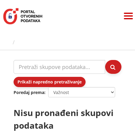
Preskoči
na
sadržaj
Skupovi podаtаkа
Prikaži napredno pretraživanje
Poredaj prema
Nisu pronađeni skupovi
podataka