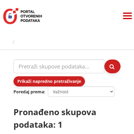
Preskoči
na
sadržaj
Skupovi podаtаkа
Prikaži napredno pretraživanje
Poredaj prema
Pronađeno skupova
podataka: 1