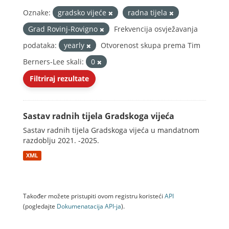
Oznake:
gradsko vijeće
radna tijela
Grad Rovinj-Rovigno
Frekvencija osvježavanja
podataka:
yearly
Otvorenost skupa prema Tim
Berners-Lee skali:
0
Filtriraj rezultate
Sastav radnih tijela Gradskoga vijeća
Sastav radnih tijela Gradskoga vijeća u mandatnom
razdoblju 2021. -2025.
XML
Također možete pristupiti ovom registru koristeći
API
(pogledajte
Dokumenаtаcijа API-jа
).