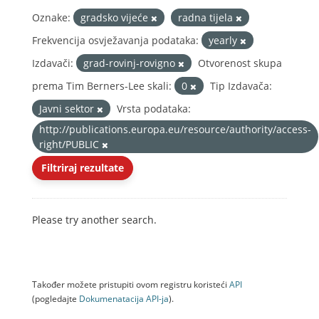
Oznake:
gradsko vijeće
radna tijela
Frekvencija osvježavanja podataka:
yearly
Izdavači:
grad-rovinj-rovigno
Otvorenost skupa
prema Tim Berners-Lee skali:
0
Tip Izdavača:
Javni sektor
Vrsta podataka:
http://publications.europa.eu/resource/authority/access-
right/PUBLIC
Filtriraj rezultate
Please try another search.
Također možete pristupiti ovom registru koristeći
API
(pogledajte
Dokumenаtаcijа API-jа
).