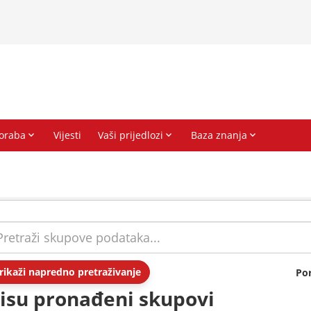
rikaži napredno pretraživanje
Po
isu pronađeni skupovi