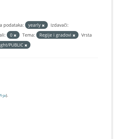
ja podataka:
yearly
Izdavači:
li:
0
Tema:
Regije i gradovi
Vrsta
right/PUBLIC
I-jа
).