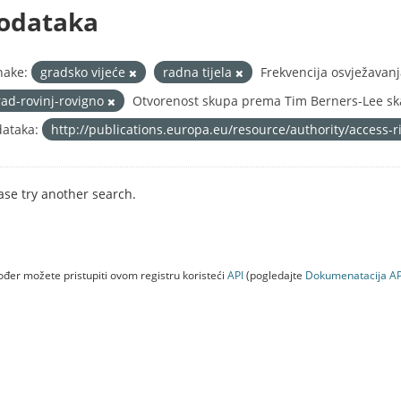
odataka
nake:
gradsko vijeće
radna tijela
Frekvencija osvježavan
rad-rovinj-rovigno
Otvorenost skupa prema Tim Berners-Lee ska
ataka:
http://publications.europa.eu/resource/authority/access-
ase try another search.
đer možete pristupiti ovom registru koristeći
API
(pogledajte
Dokumenаtаcijа AP