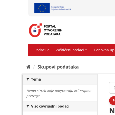
Preskoči
na
sadržaj
Skupovi podаtаkа
Tema
Nema stavki koje odgovaraju kriterijima
pretrage
P
Visokovrijedni podaci
N