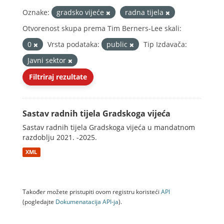
Oznake:
gradsko vijeće
radna tijela
Otvorenost skupa prema Tim Berners-Lee skali:
0
Vrsta podataka:
public
Tip Izdavača:
Javni sektor
Filtriraj rezultate
Sastav radnih tijela Gradskoga vijeća
Sastav radnih tijela Gradskoga vijeća u mandatnom
razdoblju 2021. -2025.
XML
Također možete pristupiti ovom registru koristeći
API
(pogledajte
Dokumenаtаcijа API-jа
).