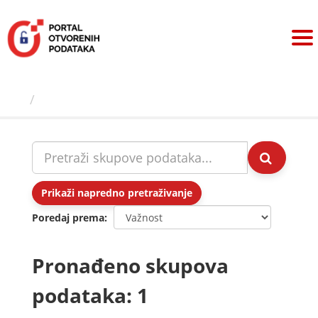
Preskoči
na
sadržaj
Skupovi podаtаkа
Prikaži napredno pretraživanje
Poredaj prema
Pronađeno skupova
podataka: 1