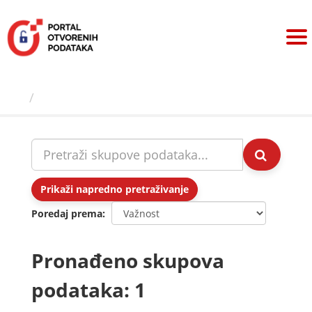
Preskoči
na
sadržaj
Skupovi podаtаkа
Prikaži napredno pretraživanje
Poredaj prema
Pronađeno skupova
podataka: 1