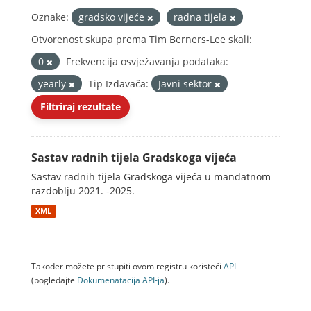
Oznake:
gradsko vijeće
radna tijela
Otvorenost skupa prema Tim Berners-Lee skali:
0
Frekvencija osvježavanja podataka:
yearly
Tip Izdavača:
Javni sektor
Filtriraj rezultate
Sastav radnih tijela Gradskoga vijeća
Sastav radnih tijela Gradskoga vijeća u mandatnom
razdoblju 2021. -2025.
XML
Također možete pristupiti ovom registru koristeći
API
(pogledajte
Dokumenаtаcijа API-jа
).