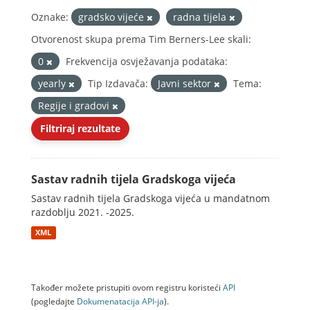
Oznake:
gradsko vijeće
radna tijela
Otvorenost skupa prema Tim Berners-Lee skali:
0
Frekvencija osvježavanja podataka:
yearly
Tip Izdavača:
Javni sektor
Tema:
Regije i gradovi
Filtriraj rezultate
Sastav radnih tijela Gradskoga vijeća
Sastav radnih tijela Gradskoga vijeća u mandatnom
razdoblju 2021. -2025.
XML
Također možete pristupiti ovom registru koristeći
API
(pogledajte
Dokumenаtаcijа API-jа
).