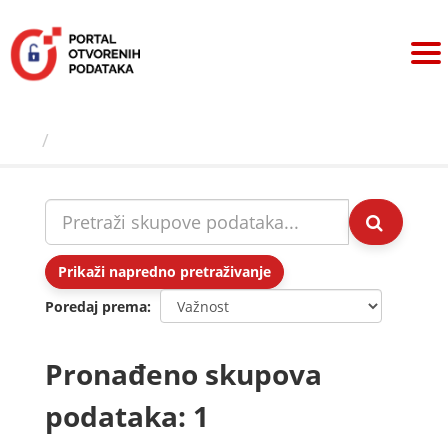
Preskoči
na
sadržaj
Skupovi podаtаkа
Prikaži napredno pretraživanje
Poredaj prema
Pronađeno skupova
podataka: 1