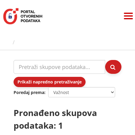
Preskoči
na
sadržaj
Skupovi podаtаkа
Prikaži napredno pretraživanje
Poredaj prema
Pronađeno skupova
podataka: 1