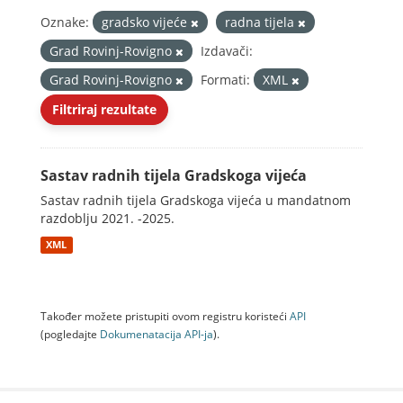
Oznake:
gradsko vijeće
radna tijela
Grad Rovinj-Rovigno
Izdavači:
Grad Rovinj-Rovigno
Formati:
XML
Filtriraj rezultate
Sastav radnih tijela Gradskoga vijeća
Sastav radnih tijela Gradskoga vijeća u mandatnom
razdoblju 2021. -2025.
XML
Također možete pristupiti ovom registru koristeći
API
(pogledajte
Dokumenаtаcijа API-jа
).