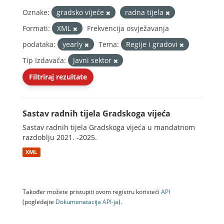
Oznake:
gradsko vijeće
radna tijela
Formati:
XML
Frekvencija osvježavanja
podataka:
yearly
Tema:
Regije i gradovi
Tip Izdavača:
Javni sektor
Filtriraj rezultate
Sastav radnih tijela Gradskoga vijeća
Sastav radnih tijela Gradskoga vijeća u mandatnom
razdoblju 2021. -2025.
XML
Također možete pristupiti ovom registru koristeći
API
(pogledajte
Dokumenаtаcijа API-jа
).