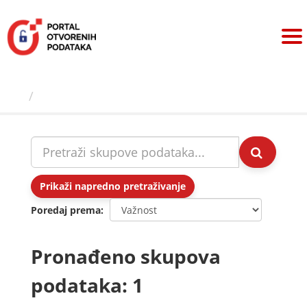
Preskoči
na
sadržaj
Skupovi podаtаkа
Prikaži napredno pretraživanje
Poredaj prema
Pronađeno skupova
podataka: 1