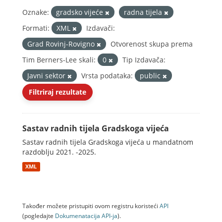
Oznake:
gradsko vijeće
radna tijela
Formati:
XML
Izdavači:
Grad Rovinj-Rovigno
Otvorenost skupa prema
Tim Berners-Lee skali:
0
Tip Izdavača:
Javni sektor
Vrsta podataka:
public
Filtriraj rezultate
Sastav radnih tijela Gradskoga vijeća
Sastav radnih tijela Gradskoga vijeća u mandatnom
razdoblju 2021. -2025.
XML
Također možete pristupiti ovom registru koristeći
API
(pogledajte
Dokumenаtаcijа API-jа
).