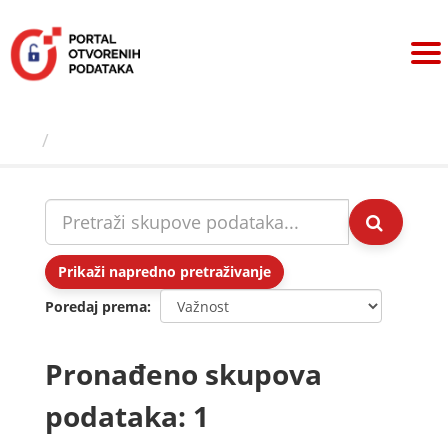
Preskoči
na
sadržaj
Skupovi podаtаkа
Prikaži napredno pretraživanje
Poredaj prema
Pronađeno skupova
podataka: 1