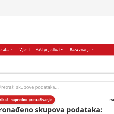
rikaži napredno pretraživanje
Po
ronađeno skupova podataka: