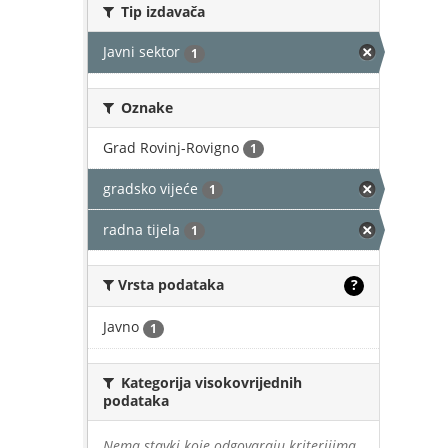
Tip izdavača
Javni sektor
1
Oznake
Grad Rovinj-Rovigno
1
gradsko vijeće
1
radna tijela
1
Vrsta podataka
?
Javno
1
Kategorija visokovrijednih
podataka
Nema stavki koje odgovaraju kriterijima