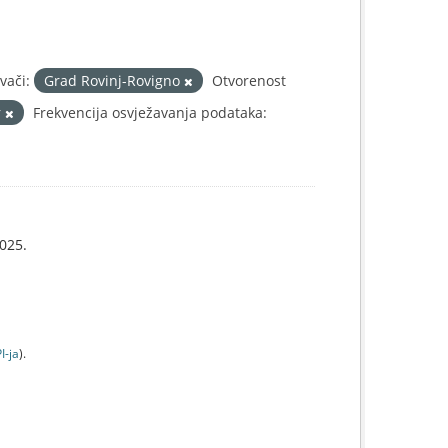
vači:
Grad Rovinj-Rovigno
Otvorenost
r
Frekvencija osvježavanja podataka:
025.
I-jа
).