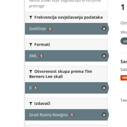
Nema stavki koje odgovaraju kriterijima
1
pretrage
Frekvencija osvježavanja podataka
Oz
Godišnje
1
sku
y
Formati
XML
1
Sa
Sas
Otvorenost skupa prema Tim
Berners-Lee skali
XM
0
1
Tako
Izdavači
Grad Rovinj-Rovigno
1