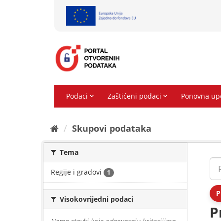
Preskoči
na
sadržaj
Skupovi podаtаkа
Tema
Regije i gradovi
1
P
Visokovrijedni podaci
P