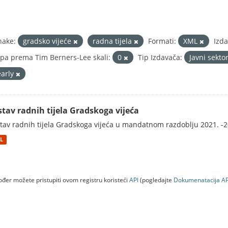
nake:
gradsko vijeće
radna tijela
Formati:
XML
Izda
pa prema Tim Berners-Lee skali:
0
Tip Izdavača:
Javni sekto
early
stav radnih tijela Gradskoga vijeća
tav radnih tijela Gradskoga vijeća u mandatnom razdoblju 2021. -2
L
đer možete pristupiti ovom registru koristeći
API
(pogledajte
Dokumenаtаcijа AP