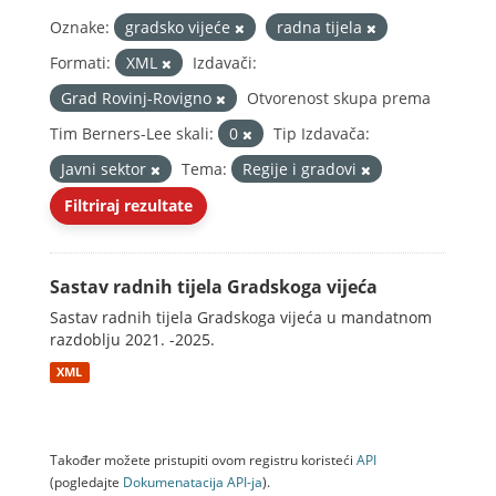
Oznake:
gradsko vijeće
radna tijela
Formati:
XML
Izdavači:
Grad Rovinj-Rovigno
Otvorenost skupa prema
Tim Berners-Lee skali:
0
Tip Izdavača:
Javni sektor
Tema:
Regije i gradovi
Filtriraj rezultate
Sastav radnih tijela Gradskoga vijeća
Sastav radnih tijela Gradskoga vijeća u mandatnom
razdoblju 2021. -2025.
XML
Također možete pristupiti ovom registru koristeći
API
(pogledajte
Dokumenаtаcijа API-jа
).