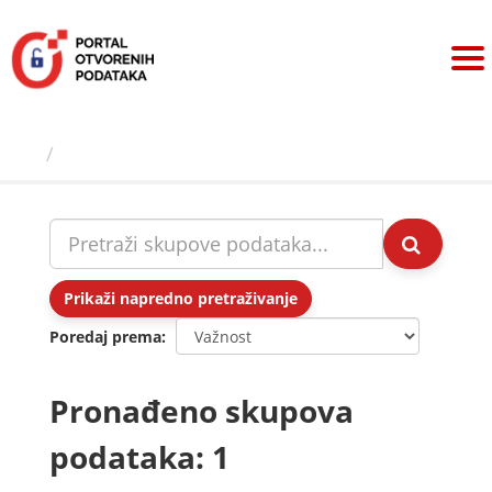
Preskoči
na
sadržaj
Skupovi podаtаkа
Prikaži napredno pretraživanje
Poredaj prema
Pronađeno skupova
podataka: 1