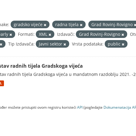
nake:
gradsko vijeće
radna tijela
Grad Rovinj-Rovigno
early
Formati:
XML
Izdavači:
Grad Rovinj-Rovigno
Ot
Tip Izdavača:
Javni sektor
Vrsta podataka:
public
stav radnih tijela Gradskoga vijeća
tav radnih tijela Gradskoga vijeća u mandatnom razdoblju 2021. -2
L
đer možete pristupiti ovom registru koristeći
API
(pogledajte
Dokumenаtаcijа AP