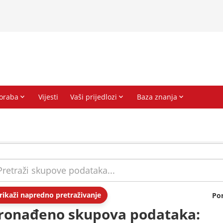
rikaži napredno pretraživanje
Po
ronađeno skupova podataka: