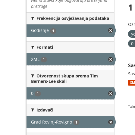
Nema stavki koje odgovaraju kriterijima
1
pretrage
Frekvencija osvježavanja podataka
Oz
Godišnje
1
y
0
Formati
XML
1
Sa
Sas
Otvorenost skupa prema Tim
Berners-Lee skali
XM
0
1
Tako
Izdavači
Grad Rovinj-Rovigno
1