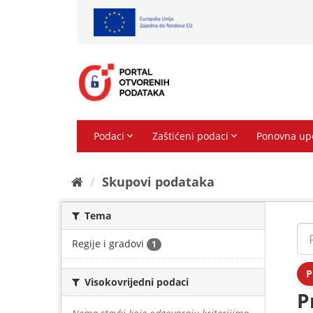
Preskoči
na
sadržaj
Skupovi podаtаkа
Tema
Regije i gradovi
1
P
Visokovrijedni podaci
P