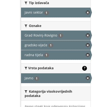
Tip izdavača
Javni sektor
1
Oznake
Grad Rovinj-Rovigno
1
gradsko vijeće
1
radna tijela
1
Vrsta podataka
?
Javno
1
Kategorija visokovrijednih
podataka
Nema stavki koje odgovaraju kriterijima