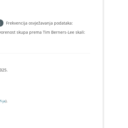
Frekvencija osvježavanja podataka:
vorenost skupa prema Tim Berners-Lee skali:
025.
I-jа
).