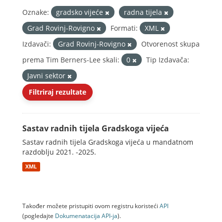
Oznake:
gradsko vijeće
radna tijela
Grad Rovinj-Rovigno
Formati:
XML
Izdavači:
Grad Rovinj-Rovigno
Otvorenost skupa
prema Tim Berners-Lee skali:
0
Tip Izdavača:
Javni sektor
Filtriraj rezultate
Sastav radnih tijela Gradskoga vijeća
Sastav radnih tijela Gradskoga vijeća u mandatnom
razdoblju 2021. -2025.
XML
Također možete pristupiti ovom registru koristeći
API
(pogledajte
Dokumenаtаcijа API-jа
).