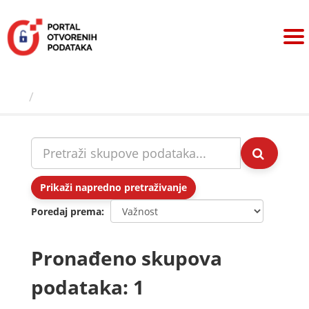
Preskoči
na
sadržaj
Skupovi podаtаkа
Prikaži napredno pretraživanje
Poredaj prema
Pronađeno skupova
podataka: 1