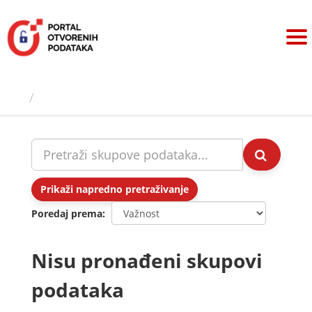
Preskoči
na
sadržaj
Skupovi podаtаkа
Prikaži napredno pretraživanje
Poredaj prema
Nisu pronađeni skupovi
podataka