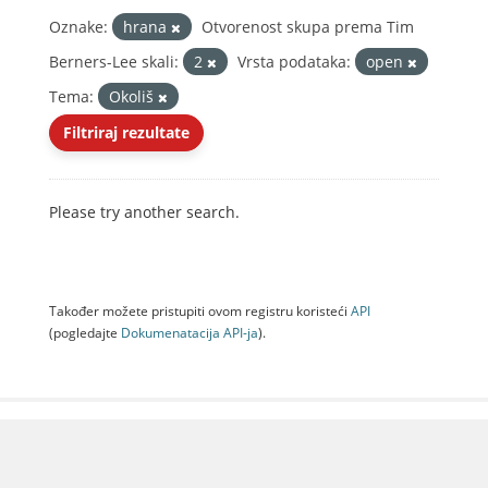
Oznake:
hrana
Otvorenost skupa prema Tim
Berners-Lee skali:
2
Vrsta podataka:
open
Tema:
Okoliš
Filtriraj rezultate
Please try another search.
Također možete pristupiti ovom registru koristeći
API
(pogledajte
Dokumenаtаcijа API-jа
).