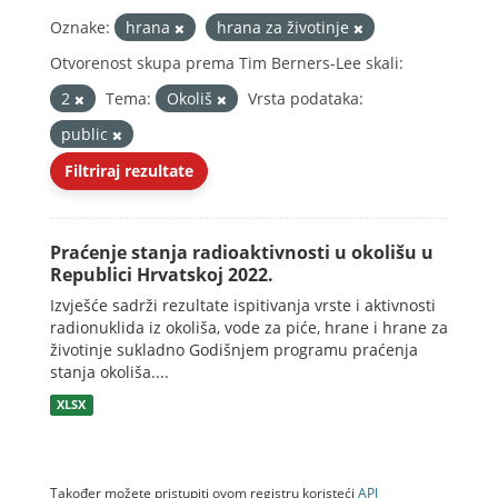
Oznake:
hrana
hrana za životinje
Otvorenost skupa prema Tim Berners-Lee skali:
2
Tema:
Okoliš
Vrsta podataka:
public
Filtriraj rezultate
Praćenje stanja radioaktivnosti u okolišu u
Republici Hrvatskoj 2022.
Izvješće sadrži rezultate ispitivanja vrste i aktivnosti
radionuklida iz okoliša, vode za piće, hrane i hrane za
životinje sukladno Godišnjem programu praćenja
stanja okoliša....
XLSX
Također možete pristupiti ovom registru koristeći
API