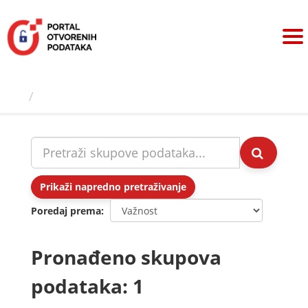
Preskoči
na
sadržaj
Skupovi podаtаkа
Prikaži napredno pretraživanje
Poredaj prema
Pronađeno skupova
podataka: 1