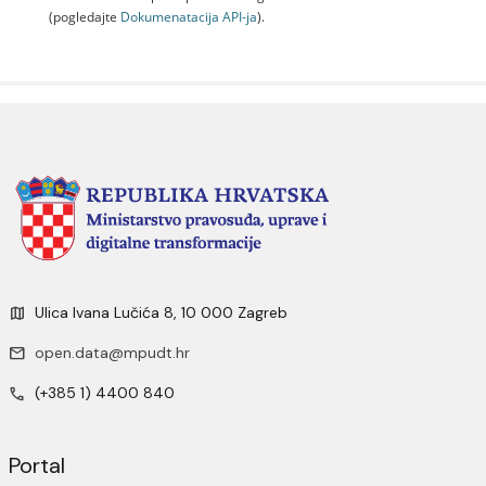
(pogledajte
Dokumenаtаcijа API-jа
).