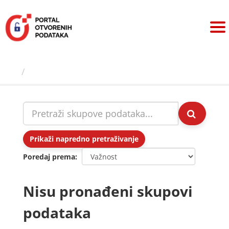
Preskoči
na
sadržaj
Skupovi podаtаkа
Prikaži napredno pretraživanje
Poredaj prema
Nisu pronađeni skupovi
podataka