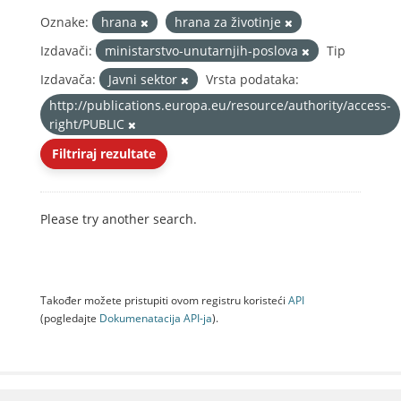
Oznake:
hrana
hrana za životinje
Izdavači:
ministarstvo-unutarnjih-poslova
Tip
Izdavača:
Javni sektor
Vrsta podataka:
http://publications.europa.eu/resource/authority/access-
right/PUBLIC
Filtriraj rezultate
Please try another search.
Također možete pristupiti ovom registru koristeći
API
(pogledajte
Dokumenаtаcijа API-jа
).