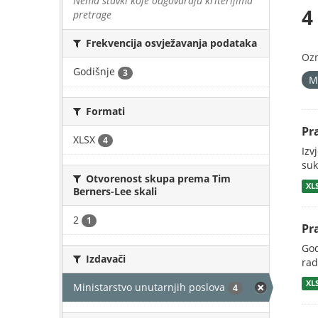
Nema stavki koje odgovaraju kriterijima
4
pretrage
Frekvencija osvježavanja podataka
Oz
Godišnje
3
M
Formati
Pr
XLSX
4
Izv
suk
Otvorenost skupa prema Tim
XL
Berners-Lee skali
2
1
Pr
God
Izdavači
rad
XL
Ministarstvo unutarnjih poslova
4