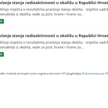
aćenje stanja radioaktivnosti u okolišu u Republici Hrvat
išnja izvješća o rezultatima praćenja stanja okoliša - Izvješće sadrži
ionuklida iz okoliša, vode za piće, hrane i hrane za...
SX
aćenje stanja radioaktivnosti u okolišu u Republici Hrvat
išnja izvješća o rezultatima praćenja stanja okoliša - Izvješće sadrži
ionuklida iz okoliša, vode za piće, hrane i hrane za...
SX
đer možete pristupiti ovom registru koristeći
API
(pogledajte
Dokumenаtаcijа AP