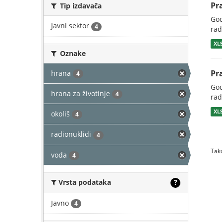
Pr
Tip izdavača
God
Javni sektor
4
rad
XL
Oznake
Pr
hrana
4
God
hrana za životinje
4
rad
XL
okoliš
4
radionuklidi
4
Tako
voda
4
Vrsta podataka
?
Javno
4