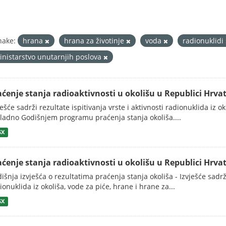
nake:
hrana
hrana za životinje
voda
radionuklidi
inistarstvo unutarnjih poslova
aćenje stanja radioaktivnosti u okolišu u Republici Hrvat
ješće sadrži rezultate ispitivanja vrste i aktivnosti radionuklida iz o
ladno Godišnjem programu praćenja stanja okoliša....
SX
aćenje stanja radioaktivnosti u okolišu u Republici Hrvat
išnja izvješća o rezultatima praćenja stanja okoliša - Izvješće sadrži
ionuklida iz okoliša, vode za piće, hrane i hrane za...
SX