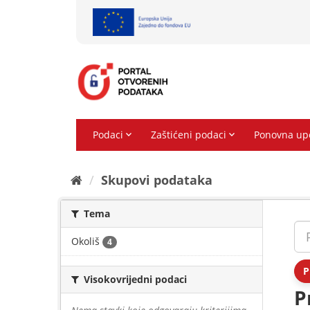
Preskoči
na
sadržaj
Skupovi podаtаkа
Tema
Okoliš
4
P
Visokovrijedni podaci
P