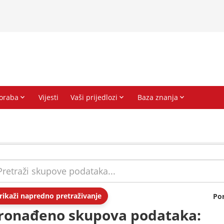
rikaži napredno pretraživanje
Po
ronađeno skupova podataka: