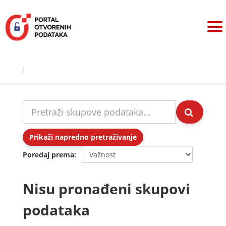
Preskoči
na
sadržaj
Skupovi podаtаkа
Prikaži napredno pretraživanje
Poredaj prema
Nisu pronađeni skupovi
podataka