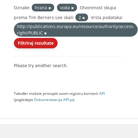
Oznake:
hrana
voda
Otvorenost skupa
prema Tim Berners-Lee skali:
2
Vrsta podataka:
http://publications.europa.eu/resource/authority/access-
right/PUBLIC
Filtriraj rezultate
Please try another search.
Također možete pristupiti ovom registru koristeći
API
(pogledajte
Dokumenаtаcijа API-jа
).